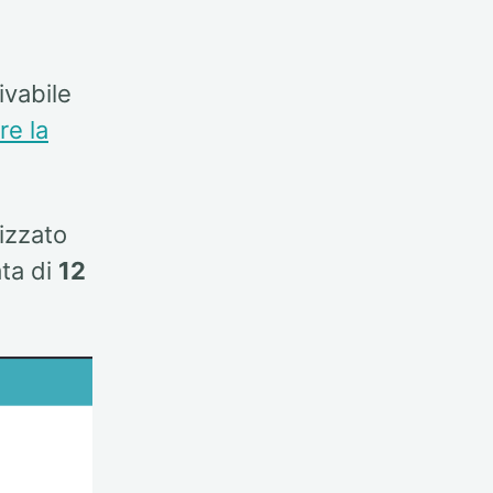
tivabile
re la
izzato
ata di
12