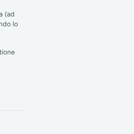
ca (ad
ndo lo
tione