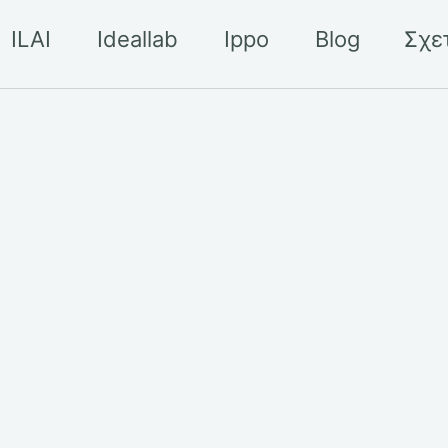
age
ILAI
Ideallab
Ippo
Blog
Σχε