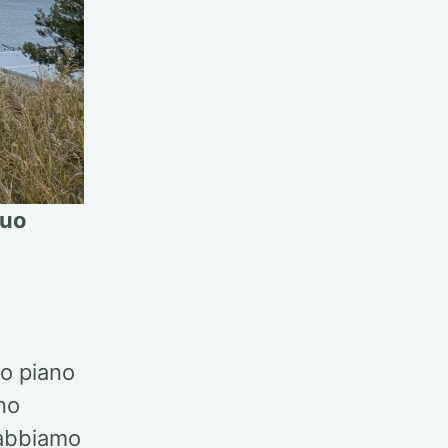
tuo
io piano
no
abbiamo