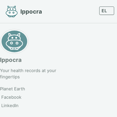
Skip
Skip
Skip
Langu
Ippocra
to
to
to
primary
content
footer
navigation
Ippocra
Your health records at your
fingertips
Planet Earth
Facebook
LinkedIn