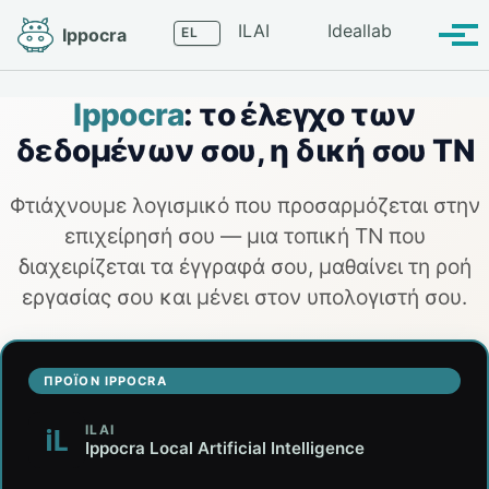
Skip
Skip
Skip
Language
ILAI
Ideallab
Ippocra
to
to
to
Tog
primary
content
footer
men
navigation
Ippocra
: το έλεγχο των
δεδομένων σου, η δική σου ΤΝ
Φτιάχνουμε λογισμικό που προσαρμόζεται στην
επιχείρησή σου — μια τοπική ΤΝ που
διαχειρίζεται τα έγγραφά σου, μαθαίνει τη ροή
εργασίας σου και μένει στον υπολογιστή σου.
ΠΡΟΪΌΝ IPPOCRA
ILAI
Ippocra Local Artificial Intelligence