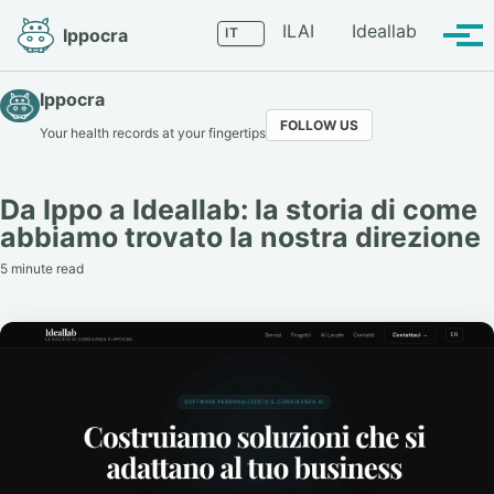
Skip
Skip
Skip
Language
ILAI
Ideallab
Ippocra
to
to
to
Tog
primary
content
footer
men
navigation
Ippocra
FOLLOW US
Your health records at your fingertips
Da Ippo a Ideallab: la storia di come
abbiamo trovato la nostra direzione
5 minute read