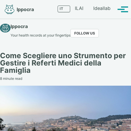
Skip
Skip
Skip
Language
ILAI
Ideallab
Ippocra
to
to
to
Tog
primary
content
footer
men
navigation
Ippocra
FOLLOW US
Your health records at your fingertips
Come Scegliere uno Strumento per
Gestire i Referti Medici della
Famiglia
8 minute read