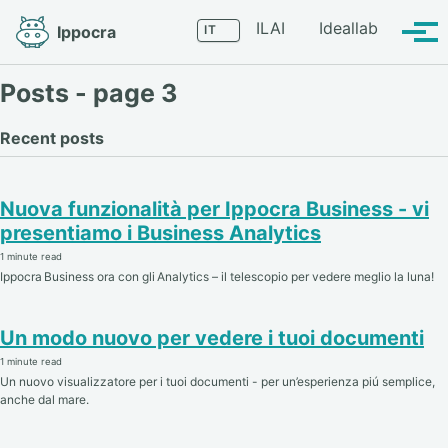
Skip
Skip
Skip
Language
ILAI
Ideallab
Ippocra
to
to
to
Tog
primary
content
footer
men
navigation
Posts - page 3
Recent posts
Nuova funzionalità per Ippocra Business - vi
presentiamo i Business Analytics
1 minute read
Ippocra Business ora con gli Analytics – il telescopio per vedere meglio la luna!
Un modo nuovo per vedere i tuoi documenti
1 minute read
Un nuovo visualizzatore per i tuoi documenti - per un’esperienza piú semplice,
anche dal mare.