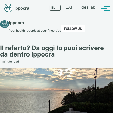
Skip
Skip
Skip
Language
ILAI
Ideallab
Ippocra
to
to
to
Tog
primary
content
footer
men
navigation
Ippocra
FOLLOW US
Your health records at your fingertips
Il referto? Da oggi lo puoi scrivere
da dentro Ippocra
1 minute read