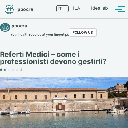
Skip
Skip
Skip
Language
ILAI
Ideallab
Ippocra
to
to
to
Tog
primary
content
footer
men
navigation
Ippocra
FOLLOW US
Your health records at your fingertips
Referti Medici – come i
professionisti devono gestirli?
6 minute read